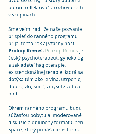
úvod do témy, na ktorý budeme 
potom reflektovať v rozhovoroch 
v skupinách
Sme veľmi radi, že naše pozvanie 
prispieť do ranného programu 
prijal tento rok aj vzácny hosť 
Prokop Remeš. 
Prokop Remeš
 je 
český psychoterapeut, gynekológ 
a zakladateľ hagioterapie, 
existencionálnej terapie, ktorá sa 
dotýka tém ako je vina, utrpenie, 
dobro, zlo, smrť, zmysel života a 
pod.
Okrem ranného programu budú 
súčasťou pobytu aj moderované 
diskusie a obľúbený formát Open 
Space, ktorý prináša priestor na 