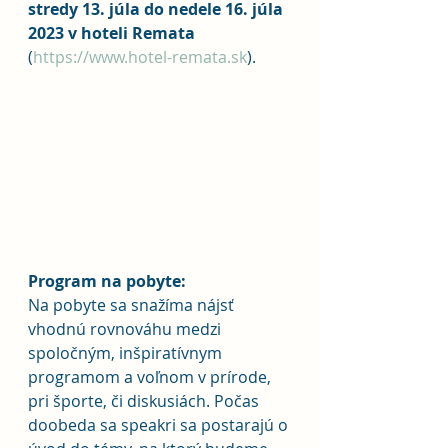
stredy 13. júla do nedele 16. júla 
2023 v hoteli Remata 
(
https://www.hotel-remata.sk
).
Program na pobyte:
Na pobyte sa snažíma nájsť 
vhodnú rovnováhu medzi 
spoločným, inšpiratívnym 
programom a voľnom v prírode, 
pri športe, či diskusiách. Počas 
doobeda sa speakri sa postarajú o 