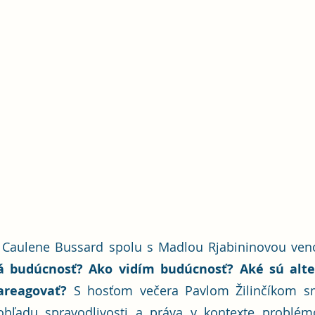
a Caulene Bussard spolu s Madlou Rjabininovou veno
budúcnosť? Ako vidím budúcnosť? Aké sú alter
reagovať?
 S hosťom večera Pavlom Žilinčíkom sm
ohľadu spravodlivosti a práva v kontexte problémo