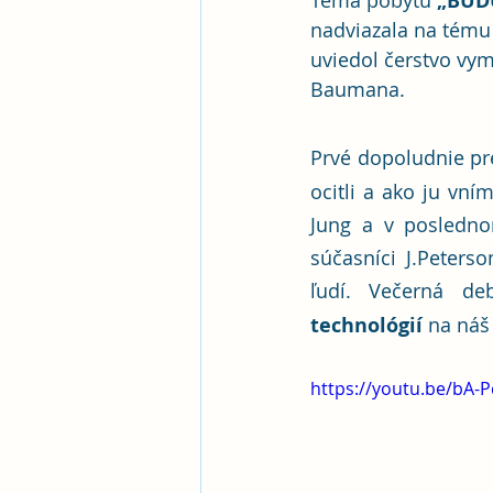
Téma pobytu 
„BUD
nadviazala na tému ž
uviedol čerstvo vy
Baumana. 
Prvé dopoludnie pr
ocitli a ako ju vní
Jung a v posledn
súčasníci J.Peters
ľudí. Večerná d
technológií
 na náš
https://youtu.be/bA-