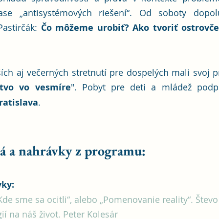
ase „antisystémových riešení“. Od soboty dopol
astirčák: 
Čo môžeme urobiť? Ako tvoriť ostrovček
ch aj večerných stretnutí pre dospelých mali svoj p
tvo vo vesmíre
". Pobyt pre deti a mládež podp
atislava
.
deá a nahrávky z programu:
ky:
Kde sme sa ocitli“, alebo „Pomenovanie reality“. Števo
ií na náš život. Peter Kolesár