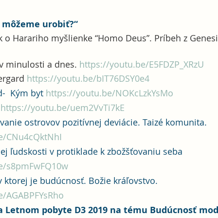
Čo môžeme urobiť?“
k o Harariho myšlienke “Homo Deus”. Príbeh z Genesi
v minulosti a dnes.
https://youtu.be/E5FDZP_XRzU
ergard 
https://youtu.be/bIT76DSY0e4
-  Kým byt 
https://youtu.be/NOKcLzkYsMo
 
https://youtu.be/uem2VvTi7kE
vanie ostrovov pozitívnej deviácie. Taizé komunita. 
be/CNu4cQktNhI
ej ľudskosti v protiklade k zbožšťovaniu seba 
.be/s8pmFwFQ10w
v ktorej je budúcnosť. Božie kráľovstvo. 
.be/AGABPFYsRho
a Letnom pobyte D3 2019 na tému Budúcnosť mod