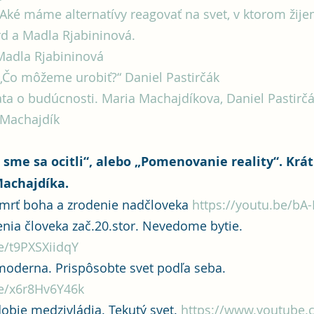
„Aké máme alternatívy reagovať na svet, v ktorom žije
d a Madla Rjabininová. 
 Madla Rjabininová
 „Čo môžeme urobiť?“ Daniel Pastirčák
a o budúcnosti. Maria Machajdíkova, Daniel Pastirčák
 Machajdík
 sme sa ocitli“, alebo „Pomenovanie reality“. Krát
achajdíka. 
mrť boha a zrodenie nadčloveka 
https://youtu.be/bA
nia človeka zač.20.stor. Nevedome bytie. 
e/t9PXSXiidqY
oderna. Prispôsobte svet podľa seba. 
be/x6r8Hv6Y46k
bie medzivládia. Tekutý svet. 
https://www.youtube.