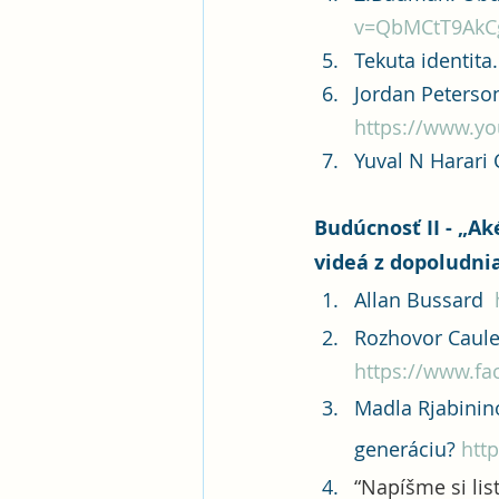
v=QbMCtT9AkC
Tekuta identita.
Jordan Peterson
https://www.y
Yuval N Harari 
Budúcnosť II - „A
videá z dopoludni
Allan Bussard  
Rozhovor Caule
https://www.f
Madla Rjabinin
generáciu? 
htt
“Napíšme si lis