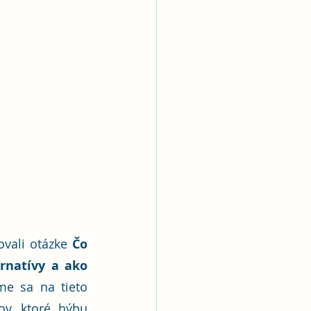
vali otázke 
Čo 
natívy a ako 
e sa na tieto 
v, ktoré hýbu 