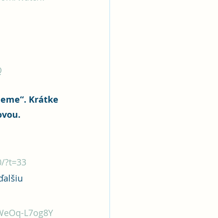
  
jeme“. Krátke 
ovou.
/?t=33
alšiu 
/WeOq-L7og8Y