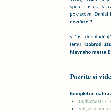
spoločnosťou v č
pokračoval Daniel P
deviácie”? 
V čase dopoludňajší
tému "
Dobrodružs
hlavného mesta Br
Pozrite si vi
Kompletné nahráv
Budúcnosť I - „
Vplyv technológ