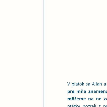
V piatok sa Allan 
pre mňa znamená 
môžeme na ne za
otázky pozreli z p