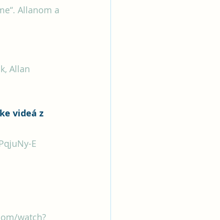
me“. Allanom a 
, Allan 
ke videá z 
-PqjuNy-E
com/watch?