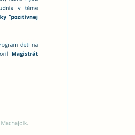
udnia v téme 
y “pozitívnej 
rogram deti na 
oril 
Magistrát 
 Machajdík.  