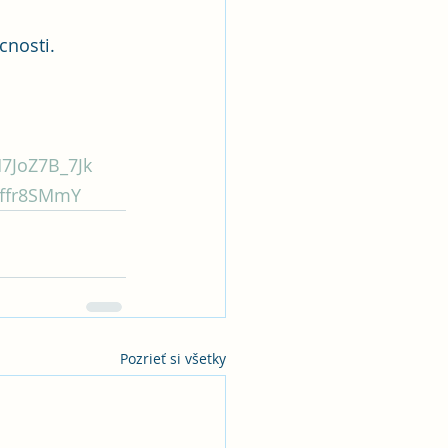
nosti. 
M7JoZ7B_7Jk
hffr8SMmY
Pozrieť si všetky