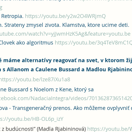
g
 Retropia. 
https://youtu.be/y2w2O4WRjmQ
. Strateny zmysel zivota. Klamstva, ktore ucime deti. 
outube.com/watch?v=yjJwmHzK5Ag&feature=youtu.be
Clovek ako algoritmus 
https://youtu.be/3q4TeV8mC1Q
ké máme alternatívy reagovať na svet, v ktorom ži
a s Allanom a Caulene Bussard a Madlou Rjabinin
https://youtu.be/lze87iXu1a8
ne Bussard s Noelom z Kene, ktorý sa 
acebook.com/NadaciaIntegra/videos/701362873651420
ova - Transgeneračný prenos. Ako môžeme ovplyvniť ď
ps://youtu.be/HB-OL6p_izY
t z budúcnosti” (Madla Rjabininová) 
https://youtu.be