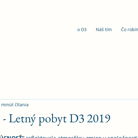
o D3
Náš tím
Čo robí
 minút čítania
 - Letný pobyt D3 2019