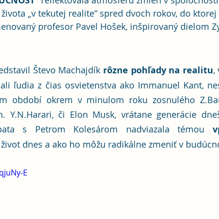
ÚCNOSŤ“ 
reflektovala atmosféru zmien v spoločnosti
ivota „v tekutej realite“ spred dvoch rokov, do ktorej
menovaný profesor Pavel Hošek, inšpirovaný dielom 
edstavil Števo Machajdík 
rôzne pohľady na realitu
,
mali ľudia z čias osvietenstva ako Immanuel Kant, nes
om období okrem v minulom roku zosnulého Z.Bau
on. Y.N.Harari, či Elon Musk, vrátane generácie dn
ebata s Petrom Kolesárom nadviazala témou 
v
 život dnes a ako ho môžu radikálne zmeniť v budúcno
PqjuNy-E