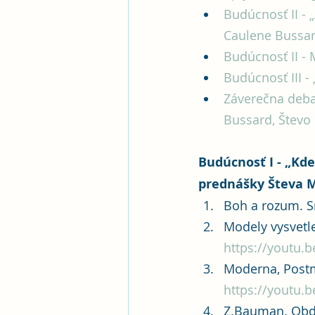
Budúcnosť II - 
Caulene Bussar
Budúcnosť II -
Budúcnosť III -
Záverečna debat
Bussard, Števo
Budúcnosť I - „Kde
prednášky Števa M
Boh a rozum. S
Modely vysvetle
https://youtu.b
Moderna, Postm
https://youtu.
Z.Bauman. Obdo