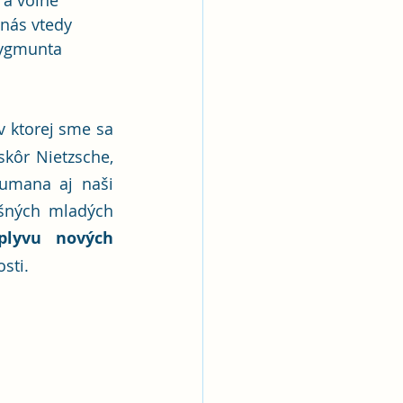
 a voľne 
 nás vtedy 
Zygmunta 
 v ktorej sme sa 
kôr Nietzsche, 
mana aj naši 
ešných mladých 
plyvu nových 
sti.