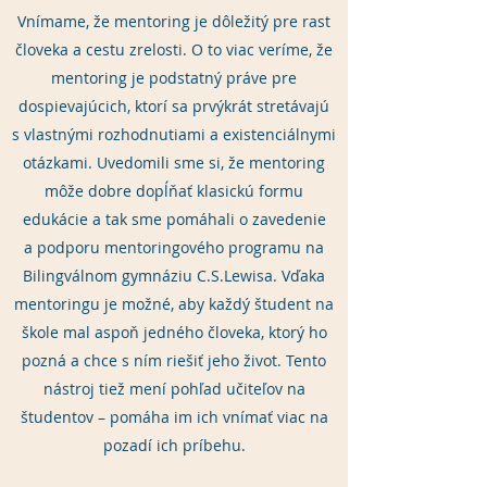
Vnímame, že mentoring je dôležitý pre rast
človeka a cestu zrelosti. O to viac veríme, že
mentoring je podstatný práve pre
dospievajúcich, ktorí sa prvýkrát stretávajú
s vlastnými rozhodnutiami a existenciálnymi
otázkami. Uvedomili sme si, že mentoring
môže dobre dopĺňať klasickú formu
edukácie a tak sme pomáhali o zavedenie
a podporu mentoringového programu na
Bilingválnom gymnáziu C.S.Lewisa. Vďaka
mentoringu je možné, aby každý študent na
škole mal aspoň jedného človeka, ktorý ho
pozná a chce s ním riešiť jeho život. Tento
nástroj tiež mení pohľad učiteľov na
študentov – pomáha im ich vnímať viac na
pozadí ich príbehu.