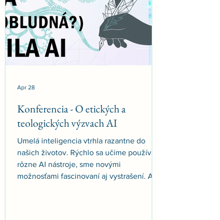
Apr 28
Konferencia - O etických a
teologických výzvach AI
Umelá inteligencia vtrhla razantne do
našich životov. Rýchlo sa učíme používať
rôzne AI nástroje, sme novými
možnosťami fascinovaní aj vystrašení. Ale
múdrosť reflektovaného života spočíva v
premene skúsenosti na hlbšie poznanie -
cez vedomé skúmanie, z odstupu, aby