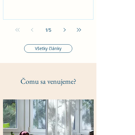
1
/
5
Všetky články
Čomu sa venujeme?