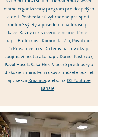
skupinu 100-150 ľudí. Dopoludnia a večer
máme organizovaný program pre dospelých
a deti. Poobedia sú vyhradené pre šport,
rodinné výlety a posedenia na terase pri
káve. Každý rok sa venujeme inej téme -
napr. Budúcnosť, Komunita, Zlo, Povolanie,
či Krása neistoty. Do témy nás uvádzajú
zaujímaví hostia ako napr. Daniel Pastirčák,
Pavol Hošek, Saša Flek. Viaceré prednášky a
diskusie z minulých rokov si môžete pozrieť
aj v sekcii
Knižnica
, alebo na
D3 Youtube
kanále
.