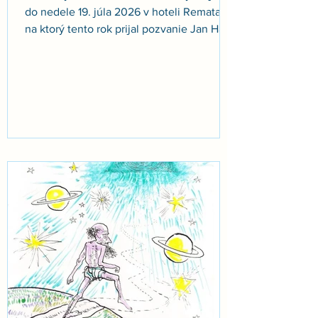
do nedele 19. júla 2026 v hoteli Remata, a
na ktorý tento rok prijal pozvanie Jan Hábl,
aby nám pomohol premýšľať nad témou “
Dielňa ľudskosti v labyrinte sveta ”. Letné
pobyty D3 sú už vyše 30 rokov
inšpiratívnym časom, v ktorom spolu
tvoríme komunitu jednotlivcov, párov i
(často už viacgeneračných) rodín. Sú to
štyri dni plné debát a zamyslení, ale aj
neformálnych rozhovorov a prechádzok v
prí