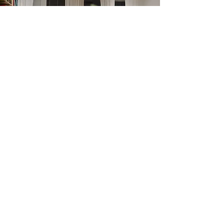
Rezidenčná komunita Baraka
Baraka je skupinou rôznorodých ľudí –
študentov, absolventov aj učiteľov – ktorých
spája záujem rozvíjať seba a školu a láka ich
predstava zážitku komunity. Byť členom/
členkou komunity znamená desať mesiacov
spoločného bývania, práce a rastu cez
konkrétne projekty a vzťahy. Koncept