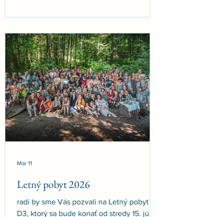
sme mohli zosúladiť každodenné konanie
s hlbšími hodnotami. Pozývame vás preto
poodstúpiť od fenoménu AI a zamyslieť sa
nad hlbšími výzvami, s ktorými sme
konfrontovaní. Konferencia sa koná (aj) pri
príležitosti
Mar 11
Letný pobyt 2026
radi by sme Vás pozvali na Letný pobyt
D3, ktorý sa bude konať od stredy 15. júla