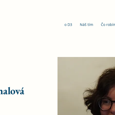
o D3
Náš tím
Čo robí
halová